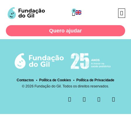
Donation Failed
0
We're sorry, your donation failed to process. Please try
Quero ajudar
again or contact site support.
A Fund
Projectos Soci
Cuidar Co
Contactos
Política de Cookies
Política de Privacidade
© 2026 Fundação do Gil. Todos os direitos reservados.