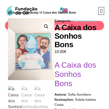
0
Início
/
Merchandising
/ A Caixa dos Sonhos Bons
Categoria :
Merchandising
Quero ajudar
A Caixa dos
Sonhos
A Fund
Projectos Soci
Cuidar Co
Bons
10.00
€
A Caixa dos
Sonhos
Bons
Autora:
Sofia Aureliano
Ilustrações:
Estela batista
Costa