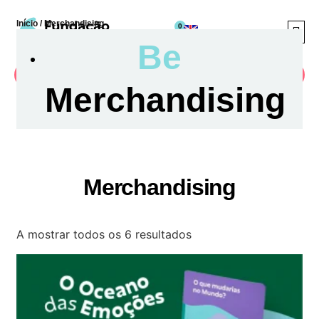
Início
/ Merchandising
0
Be
Quero ajudar
Merchandising
A Fund
Projectos Soci
Cuidar Co
Merchandising
A mostrar todos os 6 resultados