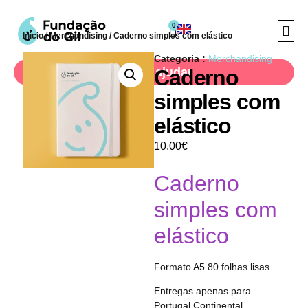
0
Início
/
Merchandising
/ Caderno simples com elástico
Categoria :
Merchandising
Quero ajudar
Caderno
simples com
A Fund
Projectos Soci
Cuidar Co
elástico
10.00
€
Caderno
simples com
elástico
Formato A5 80 folhas lisas
Entregas apenas para
Portugal Continental